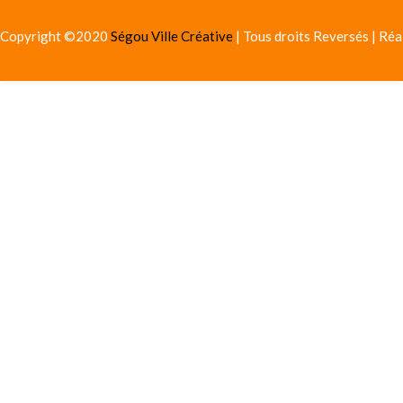
Copyright ©2020
Ségou Ville Créative
| Tous droits Reversés | Réa