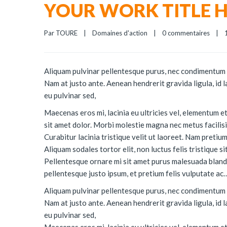
YOUR WORK TITLE H
Par 
TOURE
|
Domaines d'action
|
0 commentaires
|
1
Aliquam pulvinar pellentesque purus, nec condimentum n
Nam at justo ante. Aenean hendrerit gravida ligula, id la
eu pulvinar sed,
Maecenas eros mi, lacinia eu ultricies vel, elementum et
sit amet dolor. Morbi molestie magna nec metus facilisis,
Curabitur lacinia tristique velit ut laoreet. Nam preti
Aliquam sodales tortor elit, non luctus felis tristique si
Pellentesque ornare mi sit amet purus malesuada blandi
pellentesque justo ipsum, et pretium felis vulputate ac
Aliquam pulvinar pellentesque purus, nec condimentum n
Nam at justo ante. Aenean hendrerit gravida ligula, id la
eu pulvinar sed,
Maecenas eros mi, lacinia eu ultricies vel, elementum et