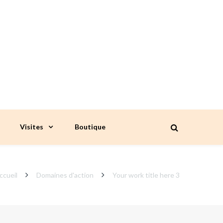
Visites
Boutique
ccueil
Domaines d'action
Your work title here 3