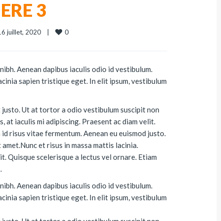
ERE 3
0
6 juillet, 2020    
|
ibh. Aenean dapibus iaculis odio id vestibulum.
cinia sapien tristique eget. In elit ipsum, vestibulum
 justo. Ut at tortor a odio vestibulum suscipit non
 at iaculis mi adipiscing. Praesent ac diam velit.
um id risus vitae fermentum. Aenean eu euismod justo.
t amet.Nunc et risus in massa mattis lacinia.
t. Quisque scelerisque a lectus vel ornare. Etiam
…
ibh. Aenean dapibus iaculis odio id vestibulum.
cinia sapien tristique eget. In elit ipsum, vestibulum
 justo. Ut at tortor a odio vestibulum suscipit non