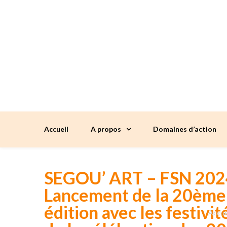
Accueil
A propos
Domaines d’action
SEGOU’ ART – FSN 2024
Lancement de la 20ème
édition avec les festivit
Accue