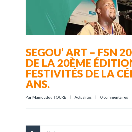
SEGOU’ ART – FSN 2
DE LA 20ÈME ÉDITIO
FESTIVITÉS DE LA C
ANS.
Par 
Mamoudou TOURE
|
Actualités
|
0 commentaires