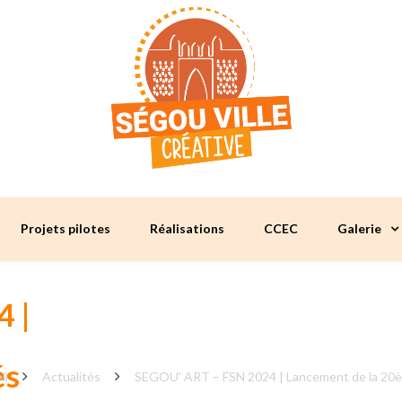
Projets pilotes
Réalisations
CCEC
Galerie
 |
és
il
Actualités
SEGOU’ ART – FSN 2024 | Lancement de la 20ème 