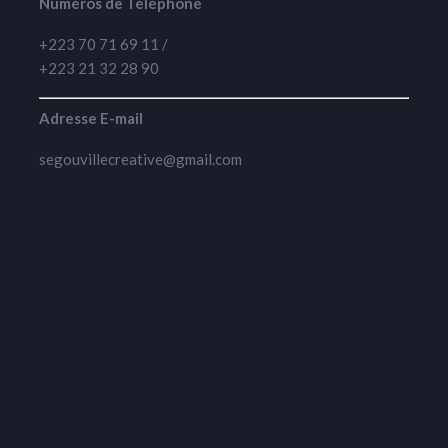
Numéros de Téléphone
+223 70 71 69 11 /
+223 21 32 28 90
Adresse E-mail
segouvillecreative@gmail.com