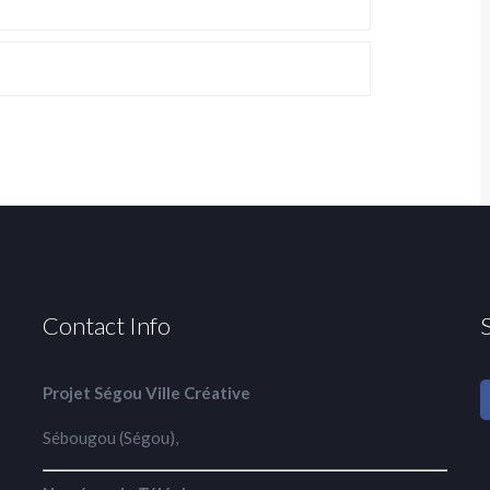
Contact Info
Projet Ségou Ville Créative
Sébougou (Ségou),