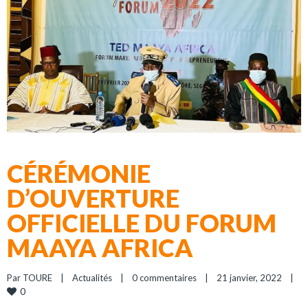
CÉRÉMONIE
D’OUVERTURE
OFFICIELLE DU FORUM
MAAYA AFRICA
Par 
TOURE
|
Actualités
|
0 commentaires
|
21 janvier, 2022    
|
0