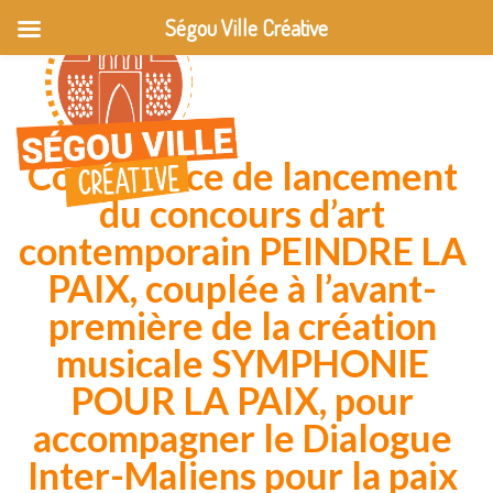
Ségou Ville Créative
Conférence de lancement
du concours d’art
contemporain PEINDRE LA
PAIX, couplée à l’avant-
première de la création
musicale SYMPHONIE
POUR LA PAIX, pour
accompagner le Dialogue
Inter-Maliens pour la paix